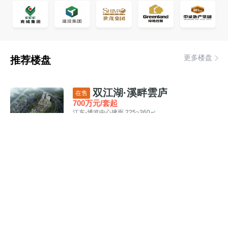
更多楼盘
推荐楼盘
双江湖·溪畔雲庐
在售
700万元/套起
江东-博览中心
建面 225~360㎡
住宅
花园洋房
嘉美金街
部分在售
价格待定
北苑-雪峰公园
商铺
现房
配套综合体
商城·嘉瑞华庭
部分在售
19000元/㎡起