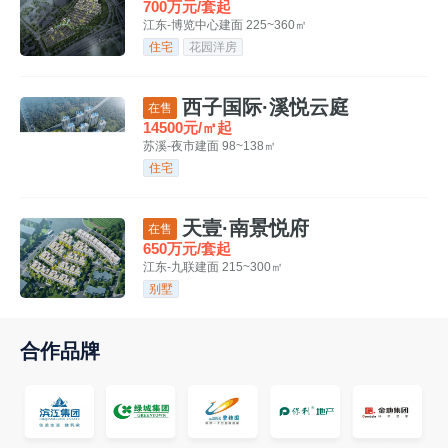
700万元/套起
江东-博览中心
建面 225~360㎡
住宅
花园洋房
西子国际·溪悦云庭
在售
14500元/㎡起
苏溪-夜市
建面 98~138㎡
住宅
天壹·南景悦府
在售
650万元/套起
江东-九联
建面 215~300㎡
别墅
合作品牌