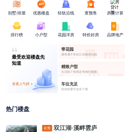
别墅/排屋
优惠楼盘
轻轨沿线
查预售
房贷计算
排行榜
小户型
花园洋房
特价好房
品牌地产
带花园
拥有属于你自己的秘密花园
最受欢迎楼盘先
知道
精致户型
生活除了热情还有精打细算
车位充足
查看人气榜
给你的爱车也安个家
热门楼盘
双江湖·溪畔雲庐
在售